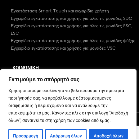
Εγκατάσταση Smart Touch και εγχειρίδιο χρήστη
Εγχειρίδιο εγκατάστασης και χρήσης για όλες τις μονάδες SDC
Εγχειρίδιο εγκατάστασης και χρήσης για όλες τις μονάδες SSC,
ESC
Εγχειρίδιο εγκατάστασης και χρήσης για όλες τις μονάδες ψύξης
Εγχειρίδιο εγκατάστασης και χρήσης για μονάδες VSC
ΚΟΙΝΩΝΙΚΉ
Εκτιμούμε το απόρρητό σας
Χρησιμοποιούμε cookies για να βελτιώσουμε την εμπειρία
περιήγησής σας, να προβάλλουμε εξατομικευμένες
διαφημίσεις ή περιεχόμενο και να αναλύουμε την
επισκεψιμότητά μας. Κάνοντας κλικ στην επιλογή "Αποδοχή
όλων", συναινείτε στη χρήση των cookies από εμάς.
© 2026 MBC Marine. Όλα τα δικαιώματα διατηρούνται
Προσαρμογή
Απόρριψη όλων
Αποδοχή όλων