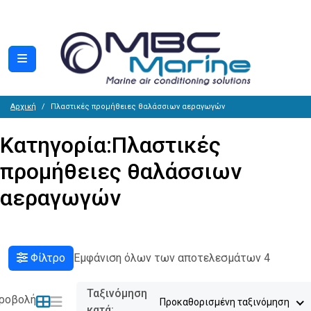
Αρχική
Πλαστικές προμήθειες θαλάσσιων αεραγωγών
Κατηγορία:
Πλαστικές
προμήθειες θαλάσσιων
αεραγωγών
Φίλτρο
Εμφάνιση όλων των αποτελεσμάτων 4
Ταξινόμηση
ροβολή
Προκαθορισμένη ταξινόμηση
κατά: