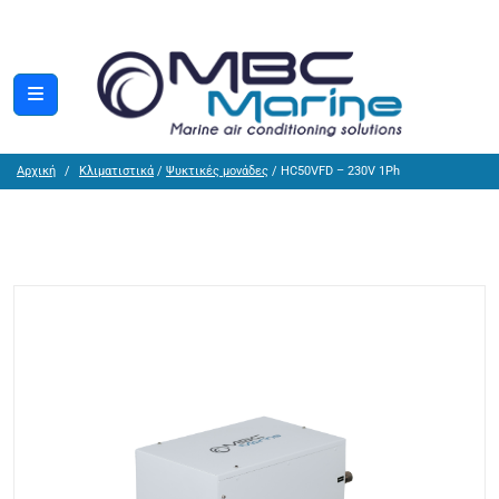
Αρχική
Κλιματιστικά
/
Ψυκτικές μονάδες
/ HC50VFD – 230V 1Ph