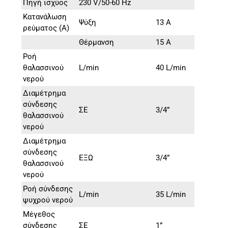
Πηγή ισχύος
230 V/50-60 Hz
Κατανάλωση
Ψύξη
13 Α
ρεύματος (A)
Θέρμανση
15 Α
Ροή
θαλασσινού
L/min
40 L/min
νερού
Διαμέτρημα
σύνδεσης
ΣΕ
3/4”
θαλασσινού
νερού
Διαμέτρημα
σύνδεσης
ΕΞΩ
3/4”
θαλασσινού
νερού
Ροή σύνδεσης
L/min
35 L/min
ψυχρού νερού
Μέγεθος
σύνδεσης
ΣΕ
1”