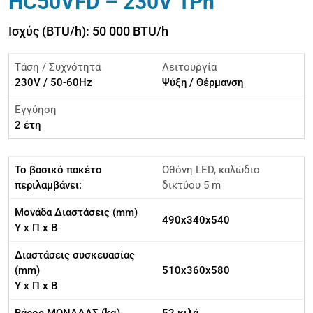
HC50VFD – 230V 1Ph
Ισχύς (BTU/h): 50 000 BTU/h
Τάση / Συχνότητα
Λειτουργία
230V / 50-60Hz
Ψύξη / Θέρμανση
Εγγύηση
2 έτη
Το βασικό πακέτο
Οθόνη LED, καλώδιο
περιλαμβάνει:
δικτύου 5 m
Μονάδα Διαστάσεις (mm)
490x340x540
Υ x Π x Β
Διαστάσεις συσκευασίας
(mm)
510x360x580
Υ x Π x Β