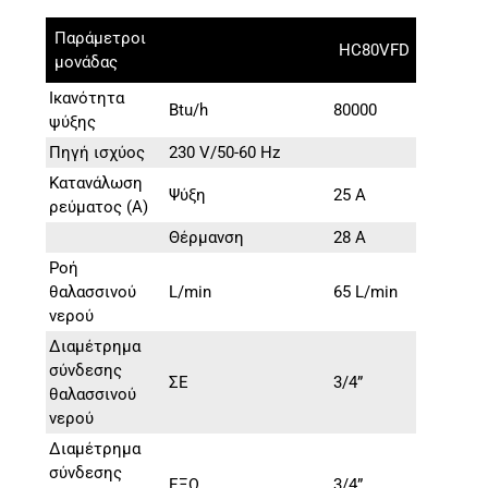
Παράμετροι
HC80VFD
μονάδας
Ικανότητα
Btu/h
80000
ψύξης
Πηγή ισχύος
230 V/50-60 Hz
Κατανάλωση
Ψύξη
25 Α
ρεύματος (A)
Θέρμανση
28 Α
Ροή
θαλασσινού
L/min
65 L/min
νερού
Διαμέτρημα
σύνδεσης
ΣΕ
3/4”
θαλασσινού
νερού
Διαμέτρημα
σύνδεσης
ΕΞΩ
3/4”