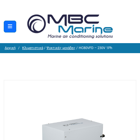
Αρχική
Κλιματιστικά
/
Ψυκτικές μονάδες
/ HC80VFD – 230V 1Ph