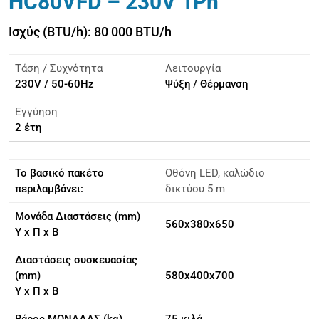
HC80VFD – 230V 1Ph
Ισχύς (BTU/h): 80 000 BTU/h
Τάση / Συχνότητα
Λειτουργία
230V / 50-60Hz
Ψύξη / Θέρμανση
Εγγύηση
2 έτη
Το βασικό πακέτο
Οθόνη LED, καλώδιο
περιλαμβάνει:
δικτύου 5 m
Μονάδα Διαστάσεις (mm)
560x380x650
Υ x Π x Β
Διαστάσεις συσκευασίας
(mm)
580x400x700
Υ x Π x Β