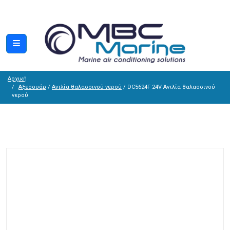
Αρχική
Αξεσουάρ
/
Αντλία θαλασσινού νερού
/ DC5624F 24V Αντλία θαλασσινού
νερού