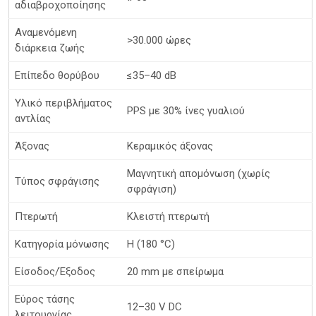
αδιαβροχοποίησης
Αναμενόμενη
>30.000 ώρες
διάρκεια ζωής
Επίπεδο θορύβου
≤35–40 dB
Υλικό περιβλήματος
PPS με 30% ίνες γυαλιού
αντλίας
Άξονας
Κεραμικός άξονας
Μαγνητική απομόνωση (χωρίς
Τύπος σφράγισης
σφράγιση)
Πτερωτή
Κλειστή πτερωτή
Κατηγορία μόνωσης
H (180 °C)
Είσοδος/Έξοδος
20 mm με σπείρωμα
Εύρος τάσης
12–30 V DC
λειτουργίας