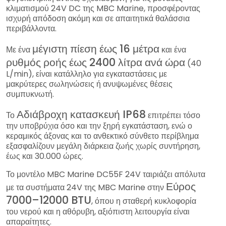
κλιματισμού 24V DC της MBC Marine, προσφέροντας
ισχυρή απόδοση ακόμη και σε απαιτητικά θαλάσσια
περιβάλλοντα.
μέγιστη πίεση έως 16 μέτρα
Με ένα
και ένα
ρυθμός ροής έως 2400 λίτρα ανά ώρα
(40
L/min), είναι κατάλληλο για εγκαταστάσεις με
μακρύτερες σωληνώσεις ή ανυψωμένες θέσεις
συμπυκνωτή.
Αδιάβροχη κατασκευή IP68
Το
επιτρέπει τόσο
την υποβρύχια όσο και την ξηρή εγκατάσταση, ενώ ο
κεραμικός άξονας και το ανθεκτικό σύνθετο περίβλημα
εξασφαλίζουν μεγάλη διάρκεια ζωής χωρίς συντήρηση,
έως και 30.000 ώρες.
Το μοντέλο MBC Marine DC55F 24V ταιριάζει απόλυτα
Εύρος
με τα συστήματα 24V της MBC Marine στην
7000–12000 BTU
, όπου η σταθερή κυκλοφορία
του νερού και η αθόρυβη, αξιόπιστη λειτουργία είναι
απαραίτητες.