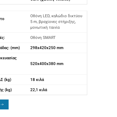
Οθόνη LED, καλώδιο δικτύου
έτο
5 m, βραχίονες στήριξης,
μονωτική ταινία
ές:
Οθόνη SMART
άδας: (mm)
298x420x250 mm
σκευασίας
520x400x380 mm
Σ (kg)
18 κιλά
ς (kg)
22,1 κιλά
 ->