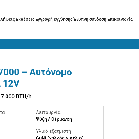
ς
Λήψεις
Εκθέσεις
Εγγραφή εγγύησης
Έξυπνη σύνδεση
Επικοινωνία
7000 – Αυτόνομο
 12V
: 7 000 BTU/h
τα
Λειτουργία
Ψύξη / Θέρμανση
Υλικό εξατμιστή
CuNi (χαλκός-νικέλιο)