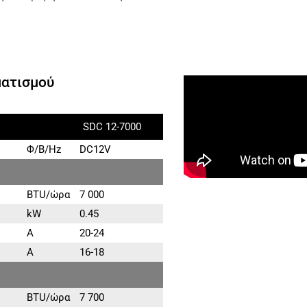
ματισμού
SDC 12-7000
Φ/Β/Hz
DC12V
BTU/ώρα
7 000
kW
0.45
A
20-24
A
16-18
BTU/ώρα
7 700