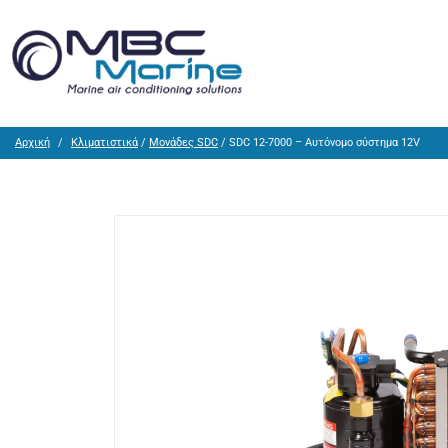
Αρχική
Κλιματιστικά
/
Μονάδες SDC
/ SDC 12-7000 – Αυτόνομο σύστημα 12V