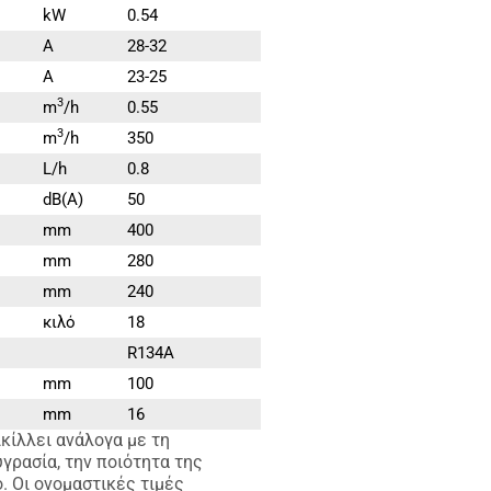
kW
0.54
A
28-32
A
23-25
3
m
/h
0.55
3
m
/h
350
L/h
0.8
dB(A)
50
mm
400
mm
280
mm
240
κιλό
18
R134A
mm
100
mm
16
κίλλει ανάλογα με τη
γρασία, την ποιότητα της
. Οι ονομαστικές τιμές