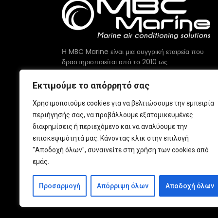
Η MBC Marine είναι μια ουγγρική εταιρεία που
δραστηριοποιείται από το 2010 ως
κατασκευαστής κλιματιστικών υψηλής
τεχνολογίας για σκάφη.
Εκτιμούμε το απόρρητό σας
Προσφέρουμε τα υψηλότερης ποιότητας
Χρησιμοποιούμε cookies για να βελτιώσουμε την εμπειρία
εξαρτήματα που διατίθενται στην αγορά, τα
περιήγησής σας, να προβάλλουμε εξατομικευμένες
οποία κατασκευάζονται με υπερηφάνεια στην
διαφημίσεις ή περιεχόμενο και να αναλύουμε την
ΕΕ.
επισκεψιμότητά μας. Κάνοντας κλικ στην επιλογή
"Αποδοχή όλων", συναινείτε στη χρήση των cookies από
εμάς.
Προσαρμογή
Απόρριψη όλων
Αποδοχή όλων
© 2026 MBC Marine. Όλα τα δικαιώματα διατηρούντα