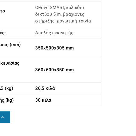
Οθόνη SMART, καλώδιο
έτο
δικτύου 5 m, βραχίονες
στήριξης, μονωτική ταινία
ές:
Απαλός εκκινητής
σεις (mm)
350x500x305 mm
σκευασίας
360x600x350 mm
Σ (kg)
26,5 κιλά
ς (kg)
30 κιλά
 ->