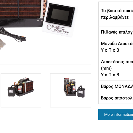
Το βασικό πακ
περιλαμβάνει:
Πιθανές επιλογ
Μονάδα Διαστά
Υ x Π x Β
Διαστάσεις συ
(mm)
Υ x Π x Β
Βάρος ΜΟΝΑΔΑ
Βάρος αποστολή
More information