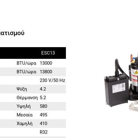
ματισμού
ESC13
BTU/ώρα
13000
BTU/ώρα
13800
230 V/50 Hz
Ψύξη
4.2
Θέρμανση
5.2
Υψηλή
580
Μεσαία
495
Χαμηλή
410
R32