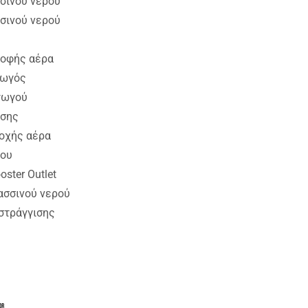
σσινού νερού
σσινού νερού
ροφής αέρα
γωγός
γωγού
ασης
οχής αέρα
χου
oster Outlet
ασσινού νερού
στράγγισης