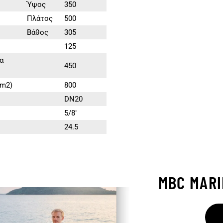
Ύψος
350
Πλάτος
500
Βάθος
305
125
α
450
cm2)
800
DN20
5/8″
24.5
MBC MAR