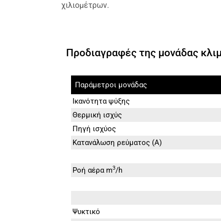
χιλιομέτρων.
Προδιαγραφές της μονάδας κλι
Παράμετροι μονάδας
Ικανότητα ψύξης
Θερμική ισχύς
Πηγή ισχύος
Κατανάλωση ρεύματος (A)
3
Ροή αέρα m
/h
Ψυκτικό