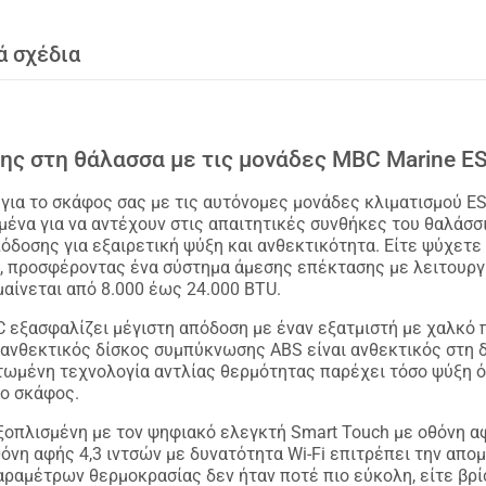
ά σχέδια
ης στη θάλασσα με τις μονάδες MBC Marine E
για το σκάφος σας με τις αυτόνομες μονάδες κλιματισμού E
μένα για να αντέχουν στις απαιτητικές συνθήκες του θαλάσσ
όδοσης για εξαιρετική ψύξη και ανθεκτικότητα. Είτε ψύχετε 
γή, προσφέροντας ένα σύστημα άμεσης επέκτασης με λειτουργ
αίνεται από 8.000 έως 24.000 BTU.
εξασφαλίζει μέγιστη απόδοση με έναν εξατμιστή με χαλκό π
ο ανθεκτικός δίσκος συμπύκνωσης ABS είναι ανθεκτικός στη
ατωμένη τεχνολογία αντλίας θερμότητας παρέχει τόσο ψύξη ό
το σκάφος.
ξοπλισμένη με τον ψηφιακό ελεγκτή Smart Touch με οθόνη α
θόνη αφής 4,3 ιντσών με δυνατότητα Wi-Fi επιτρέπει την α
αραμέτρων θερμοκρασίας δεν ήταν ποτέ πιο εύκολη, είτε βρ