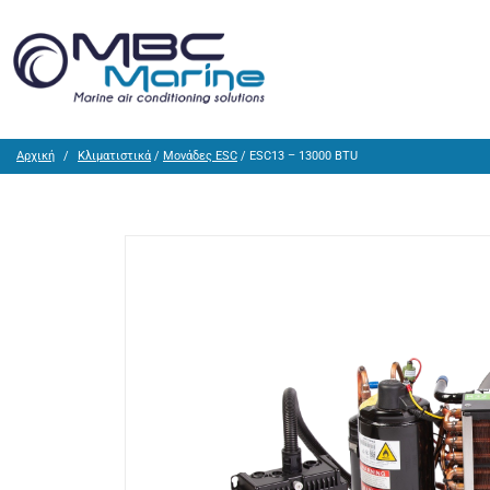
Αρχική
Κλιματιστικά
/
Μονάδες ESC
/ ESC13 – 13000 BTU