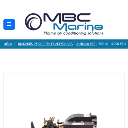
Início
UNIDADES DE CORRENTE ALTERNADA
/
Unidades ESC
/ ESC13 - 13000 BTU