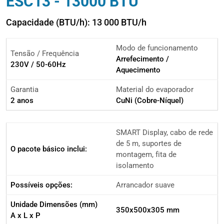
ESC13 - 13000 BTU
Capacidade (BTU/h): 13 000 BTU/h
Modo de funcionamento
Tensão / Frequência
Arrefecimento /
230V / 50-60Hz
Aquecimento
Garantia
Material do evaporador
2 anos
CuNi (Cobre-Níquel)
SMART Display, cabo de rede
de 5 m, suportes de
O pacote básico inclui:
montagem, fita de
isolamento
Possíveis opções:
Arrancador suave
Unidade Dimensões (mm)
350x500x305 mm
A x L x P