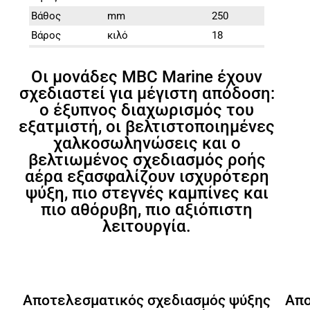
Βάθος
mm
250
Βάρος
κιλό
18
Τύπος
ψυκτικού
R134A
Οι μονάδες MBC Marine έχουν
μέσου
σχεδιαστεί για μέγιστη απόδοση:
Διάμετρος
ο έξυπνος διαχωρισμός του
mm
100
αεραγωγού
εξατμιστή, οι βελτιστοποιημένες
Σωλήνας
χαλκοσωληνώσεις και ο
θαλασσινού
βελτιωμένος σχεδιασμός ροής
mm
16
νερού
αέρα εξασφαλίζουν ισχυρότερη
Διάμετρος
ψύξη, πιο στεγνές καμπίνες και
* Σημείωση: Η κατανάλωση ισχύος DC
πιο αθόρυβη, πιο αξιόπιστη
ποικίλλει ανάλογα με τη θερμοκρασία του
λειτουργία.
θαλασσινού νερού, την υγρασία, την ποιότητα
της ισχύος, την καλωδίωση και τον
εξαερισμό. Οι ονομαστικές τιμές βασίζονται
σε κανονικές συνθήκες.
Αποτελεσματικός σχεδιασμός ψύξης
Απο