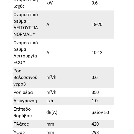
kW
0.6
ισχύς
Ονομαστικό
ρεύμα –
A
18-20
ΛΕΙΤΟΥΡΓΙΑ
NORMAL *
Ονομαστικό
ρεύμα –
A
10-12
Λειτουργία
ECO *
Ροή
3
θαλασσινού
m
/h
0.6
νερού
3
Ροή αέρα
m
/h
350
Αφύγρανση
L/h
1.0
Επίπεδο
dB(A)
μείον 50
θορύβου
Πλάτος
mm
420
Ύψος
mm
298