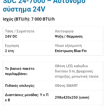
SDC 24-7000 – Αυτόνομο
σύστημα 24V
Ισχύς (BTU/h): 7 000 BTU/h
Τάση / Συχνότητα
Λειτουργία
24V DC
Ψύξη / Θέρμανση
Εγγύηση
Υλικό εξατμιστή
2 έτη
Επίστρωση Blue-Fin
Οθόνη LED, καλώδιο
Το βασικό πακέτο
δικτύου 5 m, βραχίονες
περιλαμβάνει:
στήριξης, μονωτική ταινία
Πιθανές επιλογές:
Οθόνη SMART
Διαστάσεις μονάδας: Υ x Π
298x420x250 (cmm)
x Β