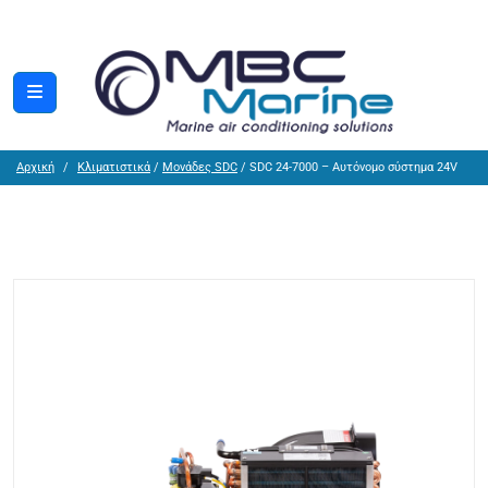
Αρχική
Κλιματιστικά
/
Μονάδες SDC
/ SDC 24-7000 – Αυτόνομο σύστημα 24V