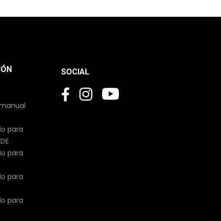
IÓN
SOCIAL
 manual
io para
UDE
io para
io para
io para