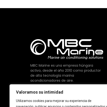
MBC Marine es una empresa húngara
activo, desde el año 2010 como productor
de alta tecnología marina
acondicionadores de aire.
Ofrecemos la máxima calidad de los
Valoramos su intimidad
componentes disponibles en el mercado,
son elaborados con orgullo en la UE.
Utilizamos cookies para mejorar su experiencia de
navegación, publicar anuncios o contenidos personalizados 