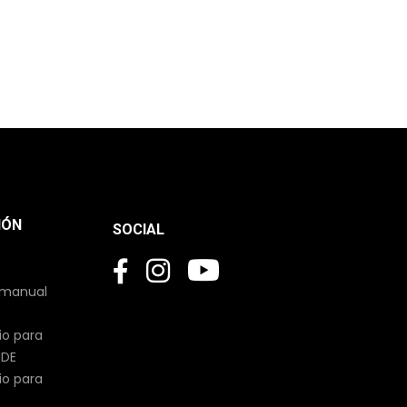
IÓN
SOCIAL
 manual
io para
UDE
io para