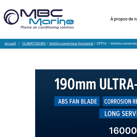
À propos de 
Accueil
CLIMATISEURS
/
Ventilo-convecteur horizontal
/ CFP16 – Ventilo-convecteu