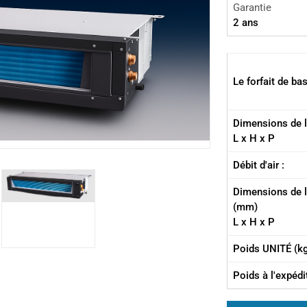
Garantie
2 ans
Le forfait de b
Dimensions de l
L x H x P
Débit d'air :
Dimensions de 
(mm)
L x H x P
Poids UNITÉ (k
Poids à l'expédi