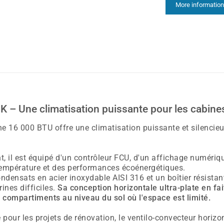
More information
 – Une climatisation puissante pour les cabine
e 16 000 BTU offre une climatisation puissante et silencieu
, il est équipé d'un contrôleur FCU, d'un affichage numériqu
 température et des performances écoénergétiques.
ensats en acier inoxydable AISI 316 et un boîtier résistant 
ines difficiles.
Sa conception horizontale ultra-plate en fait
s compartiments au niveau du sol où l'espace est limité.
pour les projets de rénovation, le ventilo-convecteur horiz