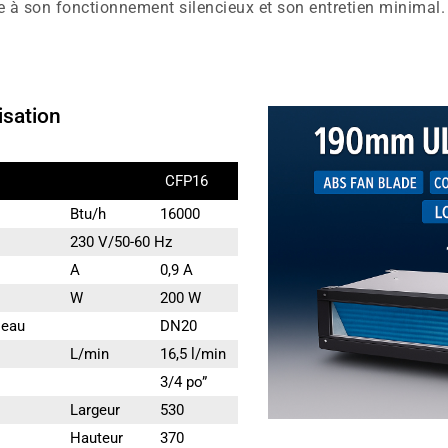
ce à son fonctionnement silencieux et son entretien minimal.
isation
CFP16
Btu/h
16000
230 V/50-60 Hz
A
0,9 A
W
200 W
'eau
DN20
L/min
16,5 l/min
3/4 po”
Largeur
530
Hauteur
370