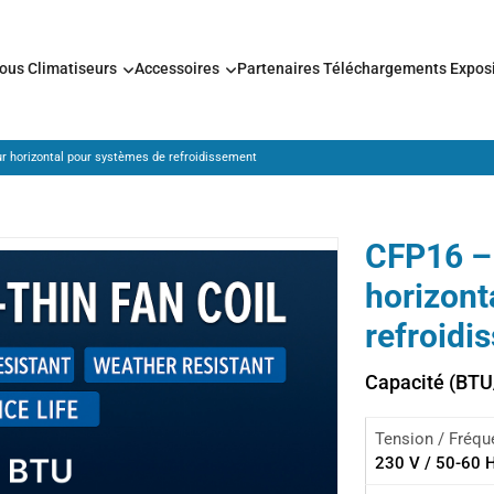
nous
Climatiseurs
Accessoires
Partenaires
Téléchargements
Expos
r horizontal pour systèmes de refroidissement
CFP16 – 
horizont
refroidi
Capacité (BTU
Tension / Fréq
230 V / 50-60 