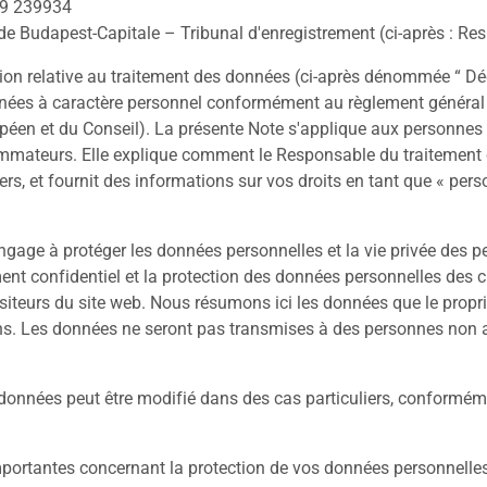
9 239934
de Budapest-Capitale – Tribunal d'enregistrement (ci-après : R
ation relative au traitement des données (ci-après dénommée “ Dé
nées à caractère personnel conformément au règlement général s
éen et du Conseil). La présente Note s'applique aux personnes p
ateurs. Elle explique comment le Responsable du traitement coll
rs, et fournit des informations sur vos droits en tant que « per
age à protéger les données personnelles et la vie privée des pe
ent confidentiel et la protection des données personnelles des c
siteurs du site web. Nous résumons ici les données que le proprié
 fins. Les données ne seront pas transmises à des personnes non
s données peut être modifié dans des cas particuliers, conformém
portantes concernant la protection de vos données personnelles et