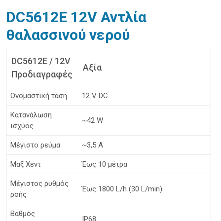
DC5612E 12V Αντλία
θαλασσινού νερού
DC5612E / 12V
Αξία
Προδιαγραφές
Ονομαστική τάση
12 V DC
Κατανάλωση
~42 W
ισχύος
Μέγιστο ρεύμα
~3,5 A
Μαξ Χεντ
Έως 10 μέτρα
Μέγιστος ρυθμός
Έως 1800 L/h (30 L/min)
ροής
Βαθμός
IP68