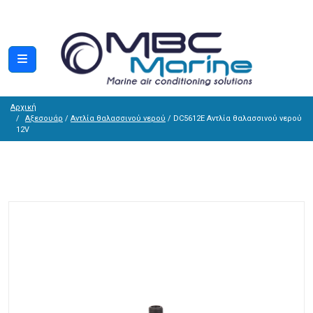
Αρχική
Αξεσουάρ
/
Αντλία θαλασσινού νερού
/ DC5612E Αντλία θαλασσινού νερού
12V