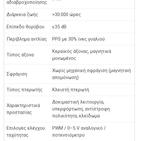
αδιαβροχοποίησης
Διάρκεια ζωής
>30.000 ώρες
Επίπεδο θορύβου
≤35 dB
Περίβλημα αντλίας
PPS με 30% ίνες γυαλιού
Κεραϊκός άξονας, μαγνητικά
Τύπος άξονα
μονωμένος
Χωρίς μηχανική σφράγιση (μαγνητική
Σφράγιση
απομόνωση)
Τύπος πτερωτής
Κλειστή πτερωτή
Δοκιμαστική λειτουργία,
Χαρακτηριστικά
υπερφόρτωση, αντίστροφη
προστασίας
πολικότητα, κλείδωμα
Επιλογές ελέγχου
PWM / 0–5 V αναλογικό /
ταχύτητας
ποτενσιόμετρο