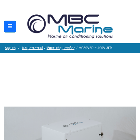
Αρχική
Κλιματιστικά
/
Ψυκτικές μονάδες
/ HC80VFD – 400V 3Ph