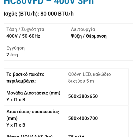
HC80VFD – 400V 3Ph
Ισχύς (BTU/h): 80 000 BTU/h
Τάση / Συχνότητα
Λειτουργία
400V / 50-60Hz
Ψύξη / Θέρμανση
Εγγύηση
2 έτη
Το βασικό πακέτο
Οθόνη LED, καλώδιο
περιλαμβάνει:
δικτύου 5 m
Μονάδα Διαστάσεις (mm)
560x380x650
Υ x Π x Β
Διαστάσεις συσκευασίας
(mm)
580x400x700
Υ x Π x Β