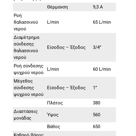
Θέρμανση
9,3 A
Ροή
θαλασσινού
L/min
65 L/min
νερού
Διαμέτρημα
σύνδεσης
Είσοδος – Έξοδος
3/4”
θαλασσινού
νερού
Ροή σύνδεσης
L/min
60 L/min
ψυχρού νερού
Μέγεθος
σύνδεσης
Είσοδος – Έξοδος
1”
ψυχρού νερού
Πλάτος
380
Διαστάσεις
Ύψος
560
μονάδας
Βάθος
650
Καθαρό βάρος