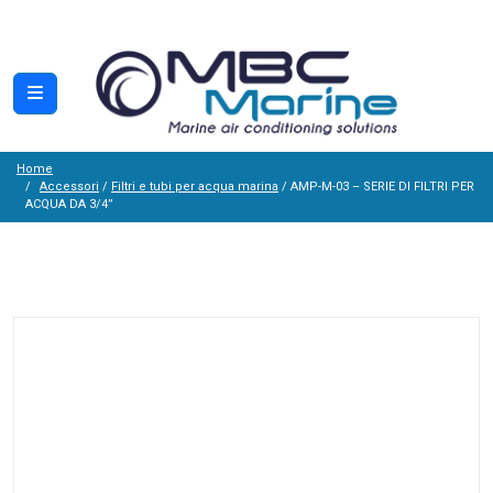
Home
Accessori
/
Filtri e tubi per acqua marina
/ AMP-M-03 – SERIE DI FILTRI PER
ACQUA DA 3/4”