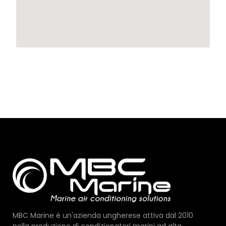
MARINA KAŠTELA CROAZIA
21213 KAŠTEL GOMILICA Ul. Franje Tudmana
213, CROAZIA
info@candor.hu
www.candor.hu
PARTNER E SERVIZI
Servizio yacht di lusso di Salvatore Albamonte
Salvatore Albamonte
+39 3791836421
via Ruggero Marturano 40, Palermo, SICILIA
luxuryyachtservice@gmail.com
CONCESSIONARIO E ASSISTENZA ESCLUSIVI
MBC Marine è un'azienda ungherese attiva dal 2010