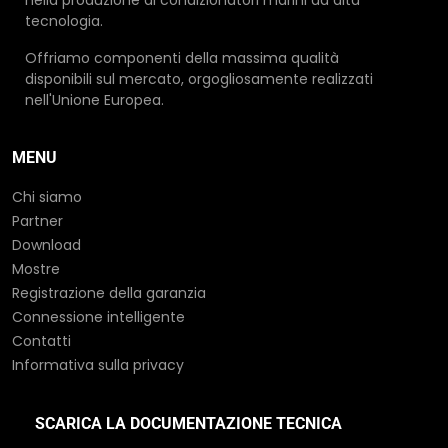
nella produzione di condizionatori marini ad alta
MBC Marine S.r.l.
tecnologia.
Attila Varga
Offriamo componenti della massima qualità
disponibili sul mercato, orgogliosamente realizzati
+49 171 311 2 777
nell'Unione Europea.
Ufficio:
30989 Gehrden - Ditterke Weg 13
+49 40 8821536-50
MENU
av@mbc-marine.de
Chi siamo
info@mbc-marine.de
Partner
www.mbc-marine.de
Download
Mostre
Registrazione della garanzia
RIVENDITORE
Connessione intelligente
Contatti
AUX Marine Enerji Mühendislik LTD. ŞTİ.
Informativa sulla privacy
Ugur ILTUS
+90 543 904 9008
SCARICA LA DOCUMENTAZIONE TECNICA
Cumhuriyet Bulvarı, n. 36/711, 35250