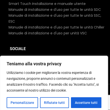
Konak/Smirne, TURCHIA
Smart Touch Installazione e manuale utente
info@auxmarine.com
Manuale di installazione e d'uso per tutte le unità SDC
www.auxmarine.com
Manuale di installazione e d'uso per tutte le unità SSC,
ESC
Manuale di installazione e d'uso per tutte le unità Chiller
PARTNER
Manuale di installazione e d'uso per unità VSC
NEGOZIO MARITTIMO
SOCIALE
1037 Budapest, Gyöngysor u. 10-12., UNGHERIA
+36 1 367 4905
Teniamo alla vostra privacy
+36 1 436 0339
info@maritime.hu
Utilizziamo i cookie per migliorare la vostra esperienza di
www.maritimehajosbolt.hu
navigazione, proporre annunci o contenuti personalizzati e
analizzare il nostro traffico. Facendo clic su "Accetta tutto", si
acconsente al nostro utilizzo dei cookie.
CONCESSIONARIO E ASSISTENZA
© 2026 MBC Marine. Tutti i diritti riservati
Personalizzare
Rifiutate tutti
Accettare tutti
Italian
COMBI NOORD BV