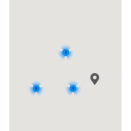
Ufficio di delegazione - Cascais:
Tecni-Marine / Mty service LDA
Marina de Cascais Loja 136 - 2750-800 Cascais *
Portogallo
Telefono:
+351 289 301 329
2
E-mail:
geral@tecnimarine.com
web:
https://tecnimarine.com
2
3
PARTNER
STATUTO DI CANDOR
Gábor Szőr
+36 20 598 8565 + 385 98 985 4680