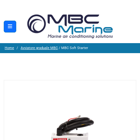
Home
Avviatore graduale MBC
/ MBC Soft Starter