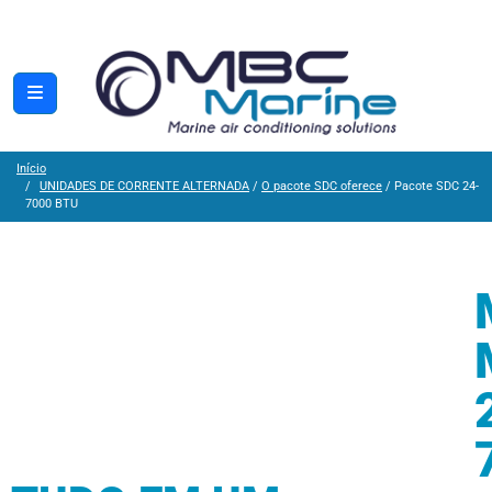
Início
UNIDADES DE CORRENTE ALTERNADA
/
O pacote SDC oferece
/ Pacote SDC 24-
7000 BTU