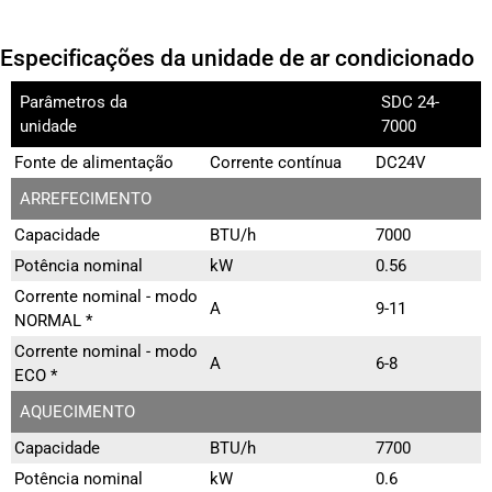
Especificações da unidade de ar condicionado
Parâmetros da
SDC 24-
unidade
7000
Fonte de alimentação
Corrente contínua
DC24V
ARREFECIMENTO
Capacidade
BTU/h
7000
Potência nominal
kW
0.56
Corrente nominal - modo
A
9-11
NORMAL *
Corrente nominal - modo
A
6-8
ECO *
AQUECIMENTO
Capacidade
BTU/h
7700
Potência nominal
kW
0.6