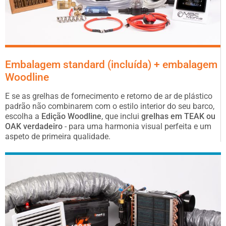
de aço
7x
inoxidável
para
mangueiras
Tubo de água
3 metros
do mar
Embalagem standard (incluída) + embalagem
Armoflex
Woodline
Grelhas de
E se as grelhas de fornecimento e retorno de ar de plástico
fornecimento
padrão não combinarem com o estilo interior do seu barco,
1x
de ar de
escolha a
Edição Woodline
, que inclui
grelhas em TEAK ou
plástico de
OAK verdadeiro
- para uma harmonia visual perfeita e um
100×100 mm
aspeto de primeira qualidade.
Grelha de
retorno de ar
1x
em plástico
de 200×300
mm
conduta de ar
com
3 metros