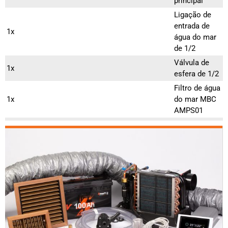
principal
Ligação de
entrada de
1x
água do mar
de 1/2
Válvula de
1x
esfera de 1/2
Filtro de água
1x
do mar MBC
AMPS01
Conector de
3x
mangueira de
1/2” fêmea
Ligação de
descarga de
1x
água do mar
de 1/2
W4 16-25
braçadeiras