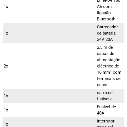
LiFePo4 100
1x
Ah com
ligação
Bluetooth
Carregador
1x
de bateria
24V 20A
2,5 m de
cabos de
alimentação
2x
eléctrica de
16 mm² com
terminais de
cabos
caixa de
1x
fusíveis
Fusível de
1x
40A
interrutor
1x