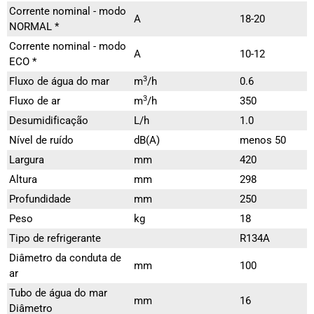
Corrente nominal - modo
A
18-20
NORMAL *
Corrente nominal - modo
A
10-12
ECO *
3
Fluxo de água do mar
m
/h
0.6
3
Fluxo de ar
m
/h
350
Desumidificação
L/h
1.0
Nível de ruído
dB(A)
menos 50
Largura
mm
420
Altura
mm
298
Profundidade
mm
250
Peso
kg
18
Tipo de refrigerante
R134A
Diâmetro da conduta de
mm
100
ar
Tubo de água do mar
mm
16
Diâmetro