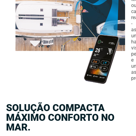
o
ca
re
-
a
u
h
vi
pe
e
u
as
p
SOLUÇÃO COMPACTA
MÁXIMO CONFORTO NO
MAR.