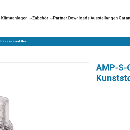
s
Klimaanlagen
Zubehör
Partner
Downloads
Ausstellungen
Garan
f-Seewasserfilter
AMP-S-0
Kunststo