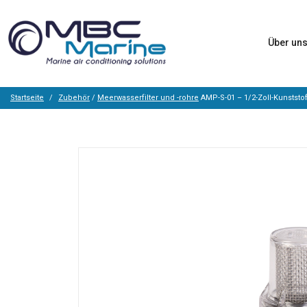
Über un
Startseite
Zubehör
/
Meerwasserfilter und -rohre
AMP-S-01 – 1/2-Zoll-Kunststof