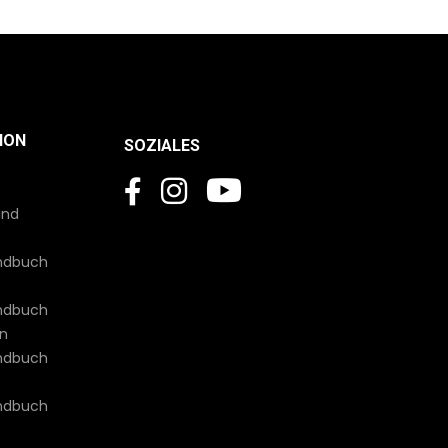
ION
SOZIALES
und
andbuch
andbuch
en
andbuch
andbuch