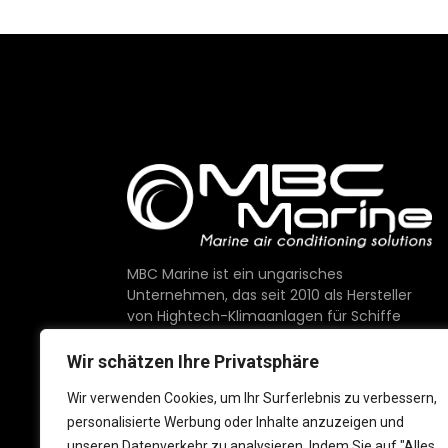
MBC Marine ist ein ungarisches
Unternehmen, das seit 2010 als Hersteller
von Hightech-Klimaanlagen für Schiffe
tätig ist.
Wir schätzen Ihre Privatsphäre
Wir bieten Komponenten von höchster
Qualität, die auf dem Markt erhältlich sind
Wir verwenden Cookies, um Ihr Surferlebnis zu verbessern,
und mit Stolz in der EU hergestellt werden.
personalisierte Werbung oder Inhalte anzuzeigen und
unseren Datenverkehr zu analysieren. Indem Sie auf "Alles