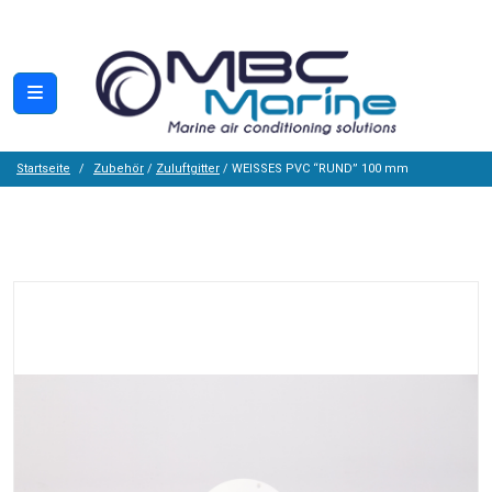
Startseite
Zubehör
/
Zuluftgitter
/ WEISSES PVC “RUND” 100 mm