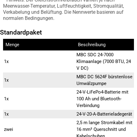
Meerwasser-Temperatur, Luftfeuchtigkeit, Stromqualität,
Verkabelung und Belüftung. Die Nennwerte basieren auf
normalen Bedingungen.
Standardpaket
Menge
Beschreibung
MBC SDC 24-7000
1x
Klimaanlage (7000 BTU, 24
V DC)
MBC DC 5624F bürstenlose
1x
Umwälzpumpe
24-V-LiFePo4-Batterie mit
1x
100 Ah und Bluetooth-
Verbindung
1x
24-V-20-A-Batterieladegerät
2,5 m lange Stromkabel mit
zwei
16 mm² Querschnitt und
Kabelschuhen