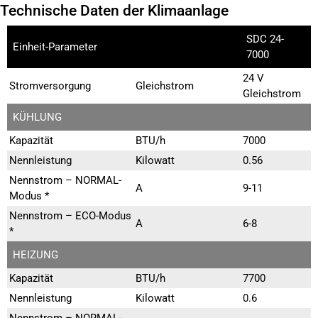
Technische Daten der Klimaanlage
SDC 24-
Einheit-Parameter
7000
24 V
Stromversorgung
Gleichstrom
Gleichstrom
KÜHLUNG
Kapazität
BTU/h
7000
Nennleistung
Kilowatt
0.56
Nennstrom – NORMAL-
A
9-11
Modus *
Nennstrom – ECO-Modus
A
6-8
*
HEIZUNG
Kapazität
BTU/h
7700
Nennleistung
Kilowatt
0.6