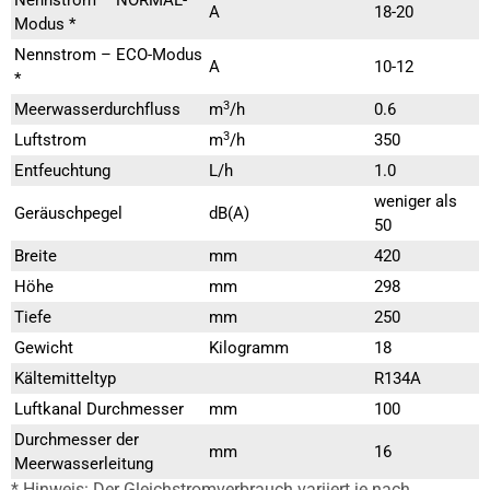
Nennstrom – NORMAL-
A
18-20
Modus *
Nennstrom – ECO-Modus
A
10-12
*
3
Meerwasserdurchfluss
m
/h
0.6
3
Luftstrom
m
/h
350
Entfeuchtung
L/h
1.0
weniger als
Geräuschpegel
dB(A)
50
Breite
mm
420
Höhe
mm
298
Tiefe
mm
250
Gewicht
Kilogramm
18
Kältemitteltyp
R134A
Luftkanal Durchmesser
mm
100
Durchmesser der
mm
16
Meerwasserleitung
* Hinweis: Der Gleichstromverbrauch variiert je nach