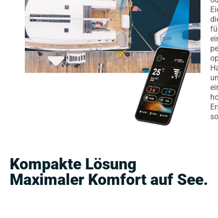
Ei
di
fü
ei
pe
op
H
u
ei
ho
Er
so
Kompakte Lösung
Maximaler Komfort auf See.