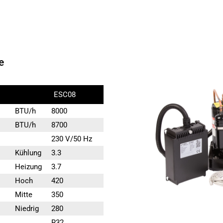
e
ESC08
BTU/h
8000
BTU/h
8700
230 V/50 Hz
Kühlung
3.3
Heizung
3.7
Hoch
420
Mitte
350
Niedrig
280
R32