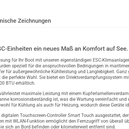
nische Zeichnungen
SC-Einheiten ein neues Maß an Komfort auf See.
lösung für Ihr Boot mit unseren eigenständigen ESC-Klimaanlagen
wurden speziell für die anspruchsvollen Bedingungen in mariti
r für außergewöhnliche Kühlleistung und Langlebigkeit. Ganz gl
t die perfekte Wahl. Sie bietet ein Direktverdampfungssystem 
00 BTU erhältlich.
währleistet maximale Leistung mit einem Kupferlamellenverdampf
ne korrosionsbeständig ist, was die Wartung vereinfacht und di
ohl für Kühlung als auch für Heizung, wodurch diese Geräte id
digitalen Touchscreen-Controller Smart Touch ausgestattet, der
en mit WLAN-Funktion ermöglicht den Fernzugriff von überall üb
ie sich an Bord befinden oder kilometerweit entfernt sind.