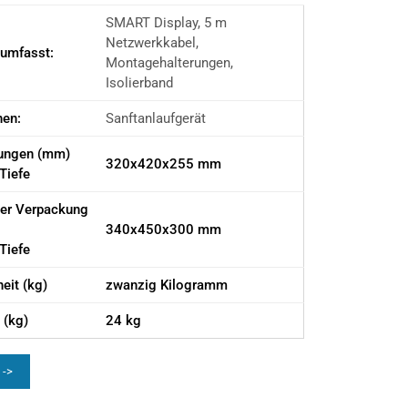
SMART Display, 5 m
Netzwerkkabel,
 umfasst:
Montagehalterungen,
Isolierband
nen:
Sanftanlaufgerät
ungen (mm)
320x420x255 mm
Tiefe
er Verpackung
340x450x300 mm
Tiefe
eit (kg)
zwanzig Kilogramm
 (kg)
24 kg
 ->