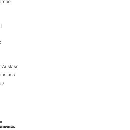
pumpe
l
x
r-Auslass
auslass
ss