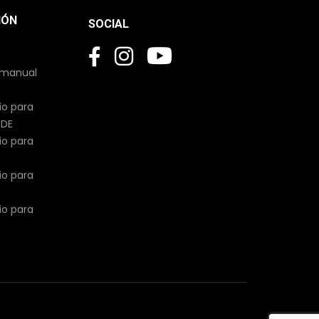
IÓN
SOCIAL
 manual
io para
UDE
io para
io para
io para