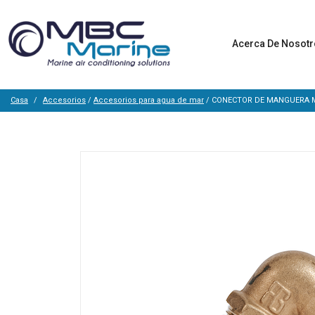
Acerca De Nosot
Casa
Accesorios
/
Accesorios para agua de mar
/ CONECTOR DE MANGUERA 