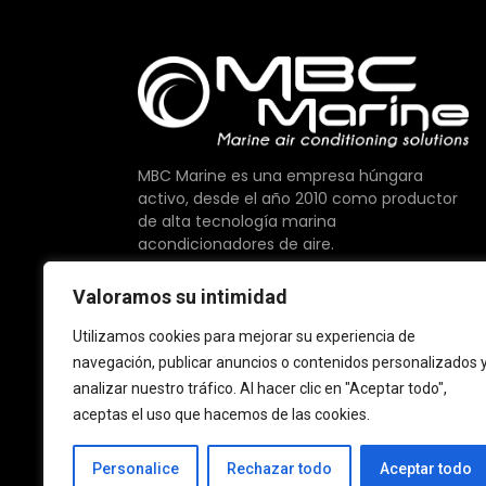
MBC Marine es una empresa húngara
activo, desde el año 2010 como productor
de alta tecnología marina
acondicionadores de aire.
Ofrecemos la máxima calidad de los
Valoramos su intimidad
componentes disponibles en el mercado,
son elaborados con orgullo en la UE.
Utilizamos cookies para mejorar su experiencia de
navegación, publicar anuncios o contenidos personalizados 
analizar nuestro tráfico. Al hacer clic en "Aceptar todo",
aceptas el uso que hacemos de las cookies.
Personalice
Rechazar todo
Aceptar todo