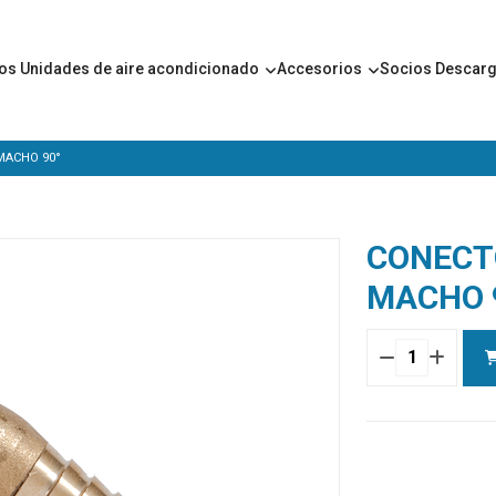
ros
Unidades de aire acondicionado
Accesorios
Socios
Descar
MACHO 90°
CONECT
MACHO 
Cantidad
MALE
HOSE
CONNECTOR
90°