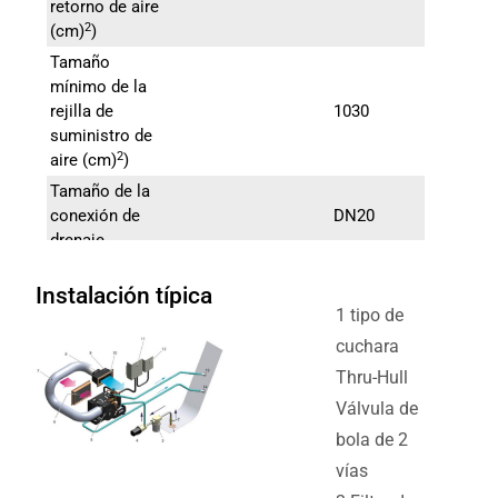
retorno de aire
2
(cm)
)
Tamaño
mínimo de la
rejilla de
1030
suministro de
2
aire (cm)
)
Tamaño de la
conexión de
DN20
drenaje
Tubería de
5/8″
Instalación típica
agua marina
1 tipo de
Peso neto (kg)
29.5
cuchara
Thru-Hull
Válvula de
bola de 2
vías