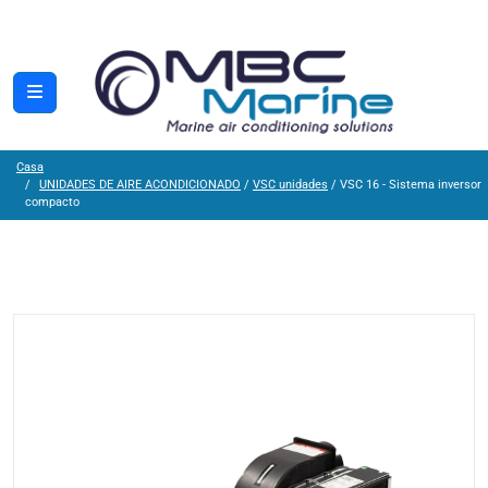
Casa
UNIDADES DE AIRE ACONDICIONADO
/
VSC unidades
/ VSC 16 - Sistema inversor
compacto