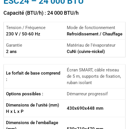
ESC24 – 24 000 BTU
Capacité (BTU/h) : 24 000 BTU/h
Tension / Fréquence
Mode de fonctionnement
230 V / 50-60 Hz
Refroidissement / Chauffage
Garantie
Matériau de l'évaporateur
2 ans
CuNi (cuivre-nickel)
Écran SMART, câble réseau
Le forfait de base comprend
de 5 m, supports de fixation,
:
ruban isolant
Options possibles :
Démarreur progressif
Dimensions de l'unité (mm)
430x690x448 mm
H x L x P
Dimensions de l'emballage