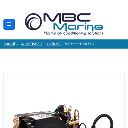
Accueil
CLIMATISEURS
/
Unités ESC
/ ESC24 – 24 000 BTU