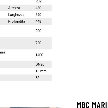
R32
Altezza
430
Larghezza
690
Profondità
448
e
200
720
aria
1400
DN20
16 mm
58
MBC MAR