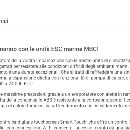
nici
 marino con le unità ESC marine MBC!
izzatore della vostra imbarcazione con le nostre unità di climat
ettati per resistere alle condizioni difficili degli ambienti marin
nto e una durata eccezionali. Che si tratti di raffreddare una si
stema a espansione diretta con funzionalità di pompa di calore, d
00 a 24.000 BTU.
le massime prestazioni grazie a un evaporatore con alette in rame
colta della condensa in ABS è resistente alla corrosione, sempli
pompa di calore fornisce sia raffreddamento che riscaldamento, re
troller digitale touchscreen Smart Touch, che offre un controllo
llici con connessione Wi-Fi consente l'accesso remoto da qualsi