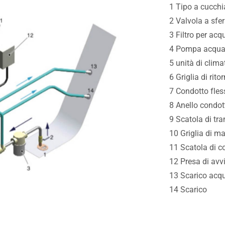
1 Tipo a cucch
2 Valvola a sfe
3 Filtro per ac
4 Pompa acqua
5 unità di clim
6 Griglia di rito
7 Condotto fless
8 Anello condot
9 Scatola di tra
10 Griglia di m
11 Scatola di 
12 Presa di av
13 Scarico acq
14 Scarico