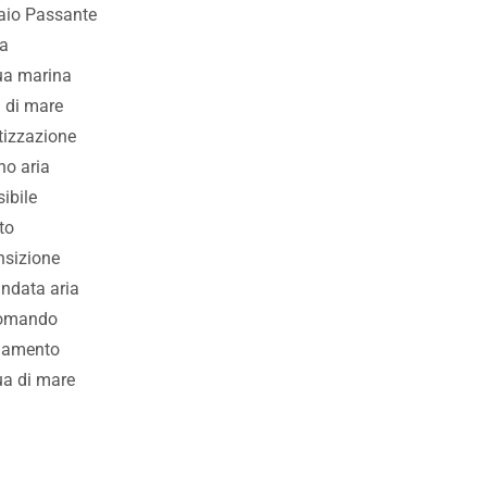
iaio Passante
ra
qua marina
 di mare
atizzazione
rno aria
ibile
to
nsizione
andata aria
comando
viamento
ua di mare