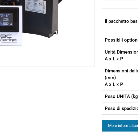
Il pacchetto bas
Possibili option
Unità Dimensio
A x L x P
Dimensioni dell
(mm)
A x L x P
Peso UNITÀ (kg
Peso di spedizi
More information