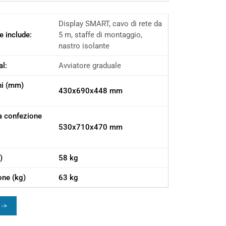
Display SMART, cavo di rete da
e include:
5 m, staffe di montaggio,
nastro isolante
al:
Avviatore graduale
ni (mm)
430x690x448 mm
a confezione
530x710x470 mm
)
58 kg
one (kg)
63 kg
 ->