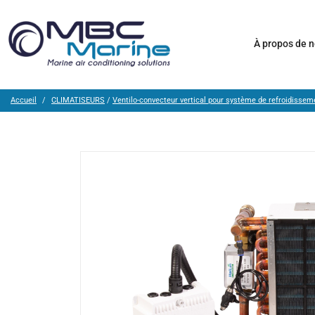
À propos de 
Accueil
CLIMATISEURS
/
Ventilo-convecteur vertical pour système de refroidissem