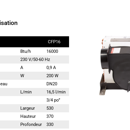
isation
CFP16
Btu/h
16000
230 V/50-60 Hz
A
0,9 A
W
200 W
'eau
DN20
L/min
16,5 l/min
3/4 po”
Largeur
530
Hauteur
370
Profondeur
330