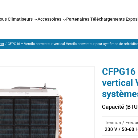
nous
Climatiseurs
Accessoires
Partenaires
Téléchargements
Expos
ent
/ CFPG16 – Ventilo-convecteur vertical Ventilo-convecteur pour systèmes de refroidi
CFPG16 
vertical
systèmes
Capacité (BTU
Tension / Fréq
230 V / 50-60 