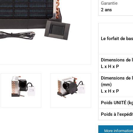
Garantie
2 ans
Le forfait de b
Dimensions de l
L x H x P
Dimensions de 
(mm)
L x H x P
Poids UNITÉ (k
Poids à l'expédi
More information