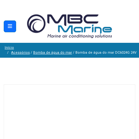
Início
Acessórios
/
Bomba de água do mar
/ Bomba de água do mar DC6024G 24V