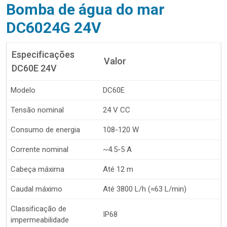
Bomba de água do mar
DC6024G 24V
Especificações
Valor
DC60E 24V
Modelo
DC60E
Tensão nominal
24 V CC
Consumo de energia
108-120 W
Corrente nominal
~4.5-5 A
Cabeça máxima
Até 12 m
Caudal máximo
Até 3800 L/h (≈63 L/min)
Classificação de
IP68
impermeabilidade