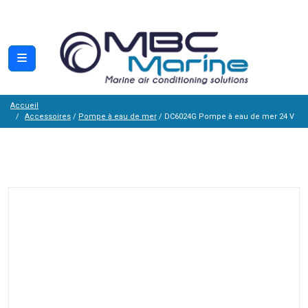
Accueil
Accessoires
/
Pompe à eau de mer
/ DC6024G Pompe à eau de mer 24 V