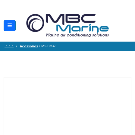
Início
Acessórios
/ MS-DC-40