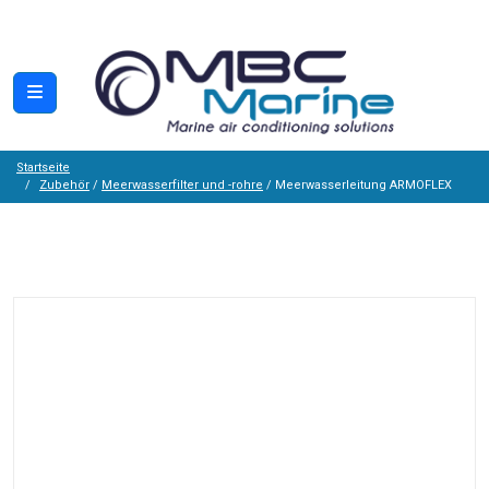
Startseite
Zubehör
/
Meerwasserfilter und -rohre
/ Meerwasserleitung ARMOFLEX