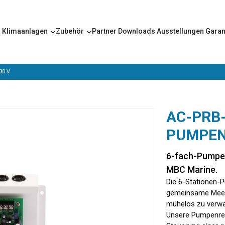
s
Klimaanlagen
Zubehör
Partner
Downloads
Ausstellungen
Garan
30 V
AC-PRB
PUMPEN
6-fach-Pumpen
MBC Marine.
Die 6-Stationen-
gemeinsame Meer
mühelos zu verwa
Unsere Pumpenrela