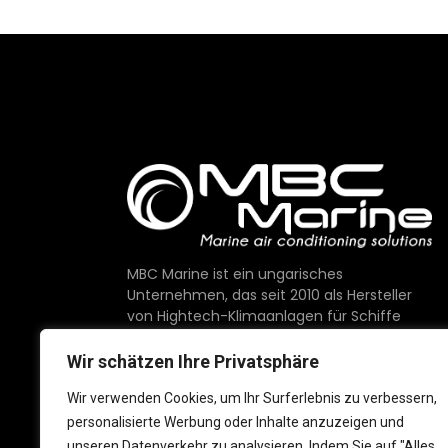
MBC Marine ist ein ungarisches
Unternehmen, das seit 2010 als Hersteller
von Hightech-Klimaanlagen für Schiffe
tätig ist.
Wir schätzen Ihre Privatsphäre
Wir bieten Komponenten von höchster
Qualität, die auf dem Markt erhältlich sind
Wir verwenden Cookies, um Ihr Surferlebnis zu verbessern,
und mit Stolz in der EU hergestellt werden.
personalisierte Werbung oder Inhalte anzuzeigen und
unseren Datenverkehr zu analysieren. Indem Sie auf "Alles