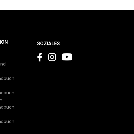
ION
SOZIALES
und
andbuch
andbuch
en
andbuch
andbuch