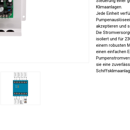
Steuerung einer
Klimaanlagen.
Jede Einheit verfü
Pumpenauslöseei
akzeptieren und s
Die Stromversorg
isoliert und für 2
einem robusten M
einen einfachen E
Pumpenstromvers
sie eine zuverläss
Schiffsklimaanlag