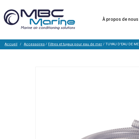
À propos de nou
Accueil
Accessoires
/
Filtres et tuyaux pour eau de mer
/ TUYAU D'EAU DE M