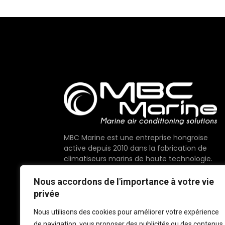
MBC Marine est une entreprise hongroise
active depuis 2010 dans la fabrication de
climatiseurs marins de haute technologie.
Nous proposons des composants de la plus
Nous accordons de l'importance à votre vie
haute qualité disponibles sur le marché,
privée
fièrement fabriqués dans l'Union
européenne.
Nous utilisons des cookies pour améliorer votre expérience
de navigation, vous proposer des publicités ou des contenus