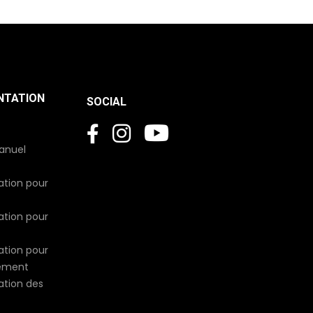
NTATION
SOCIAL
manuel
sation pour
sation pour
sation pour
sement
sation des