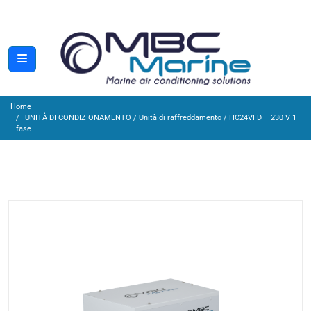
Home
UNITÀ DI CONDIZIONAMENTO
/
Unità di raffreddamento
/ HC24VFD – 230 V 1
fase