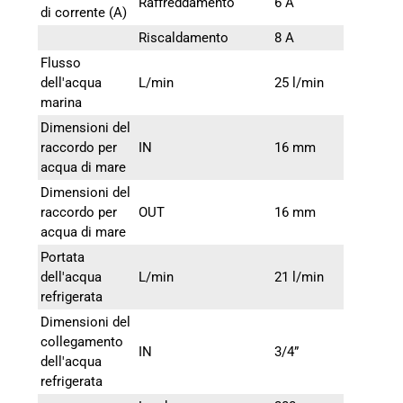
Raffreddamento
6 A
di corrente (A)
Riscaldamento
8 A
Flusso
dell'acqua
L/min
25 l/min
marina
Dimensioni del
raccordo per
IN
16 mm
acqua di mare
Dimensioni del
raccordo per
OUT
16 mm
acqua di mare
Portata
dell'acqua
L/min
21 l/min
refrigerata
Dimensioni del
collegamento
IN
3/4”
dell'acqua
refrigerata