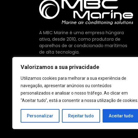
A MBC Marine é uma empresa húngara
ativa, desde 2010, como produtora de
aparelhos de ar condicionado marítimos
de alta tecnologia.
Oferecemos componentes da mais alta
Valorizamos a sua privacidade
qualidade disponíveis no mercado,
orgulhosamente fabricados na UE.
Utilizamos cookies para melhorar a sua experiência de
navegação, apresentar anúncios ou conteúdos
personalizados e analisar o nosso tráfego. Ao clicar em
"Aceitar tudo", está a consentir a nossa utilização de cookies
Personalizar
Rejeitar tudo
Aceitar tudo
© 2026 MBC Marine. Todos os direitos reservados