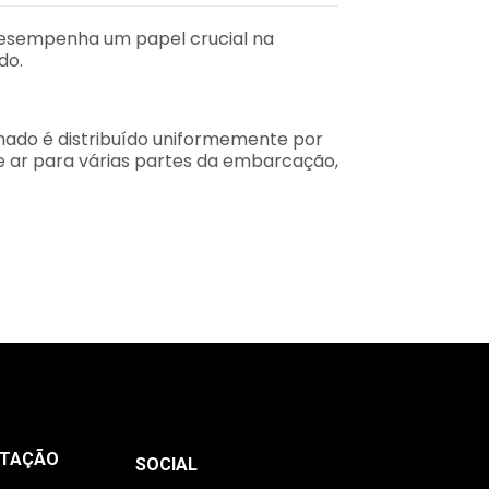
Desempenha um papel crucial na
do.
onado é distribuído uniformemente por
e ar para várias partes da embarcação,
NTAÇÃO
SOCIAL