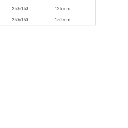
250×150
125 mm
250×150
150 mm