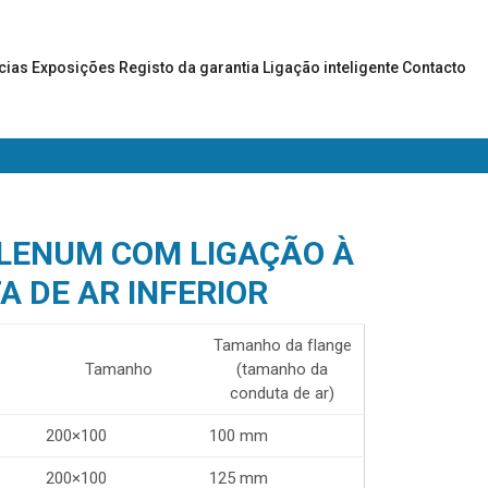
cias
Exposições
Registo da garantia
Ligação inteligente
Contacto
PLENUM COM LIGAÇÃO À
 DE AR INFERIOR
Tamanho da flange
Tamanho
(tamanho da
conduta de ar)
200×100
100 mm
200×100
125 mm