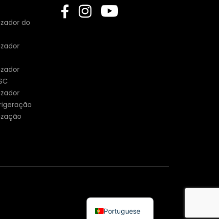
izador do
izador
izador
ESC
izador
rigeração
lização
Portuguese