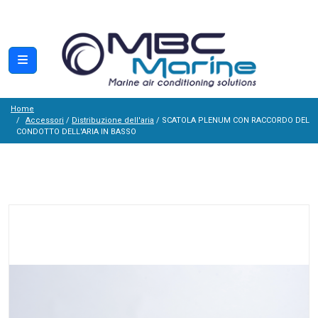
Home
Accessori
/
Distribuzione dell'aria
/ SCATOLA PLENUM CON RACCORDO DEL
CONDOTTO DELL'ARIA IN BASSO