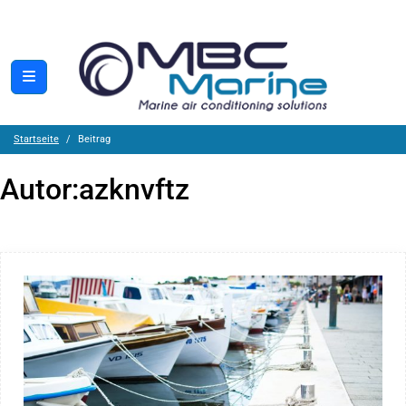
Startseite
Beitrag
Autor:
azknvftz