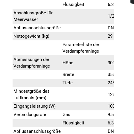
Flüssigkeit
6.35
Anschlussgröße für
1/2″
Meerwasser
Abflussanschlussgröße
DN20
Nettogewicht (kg)
29
Parameterliste der
Verdampferanlage
Abmessungen der
Höhe
300
Verdampferanlage
Breite
355
Tiefe
245
Mindestgröße des
125
Luftkanals (mm)
Eingangsleistung (W)
100
Verbindungsrohr
Gas
9.52
Flüssigkeit
6.35
Abflussanschlussgröße
DN20