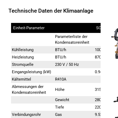
Technische Daten der Klimaanlage
Einheit-Parameter
SCP 10
Parameterliste der
Kondensatoreinheit
Kühlleistung
BTU/h
10000
Heizleistung
BTU/h
8700
Stromquelle
230 V / 50 Hz
Eingangsleistung (kW)
0.94
Kältemittel
R410A
Abmessungen der
Höhe
315
Kondensatoreinheit
Gewicht
280
Tiefe
220
Verbindungsrohr
Gas
9.52