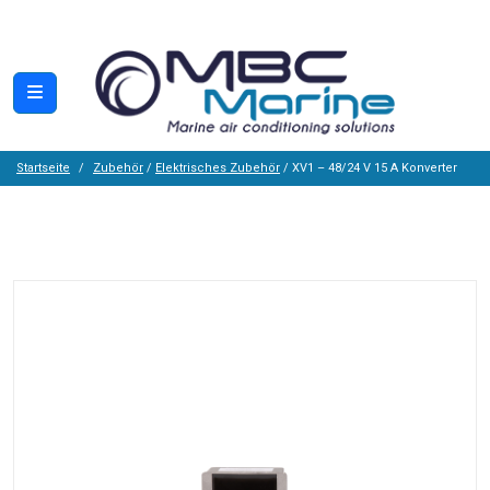
Startseite
Zubehör
/
Elektrisches Zubehör
/ XV1 – 48/24 V 15 A Konverter