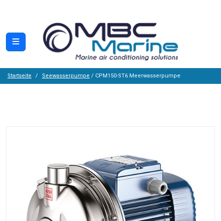
Startseite
Seewasserpumpe
/ CPM150-ST6 Meerwasserpumpe