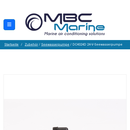
Startseite
Zubehör
/
Seewasserpumpe
/ DC4024D 24-V-Seewasserpumpe