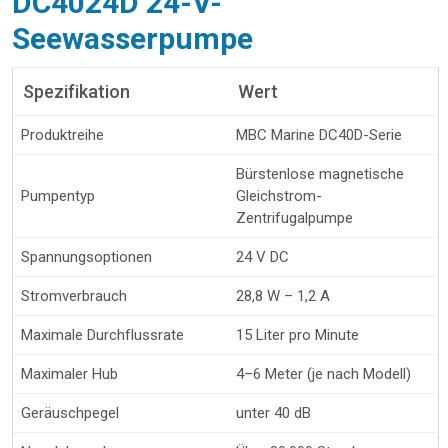
DC4024D 24-V-
Seewasserpumpe
Spezifikation
Wert
Produktreihe
MBC Marine DC40D-Serie
Bürstenlose magnetische
Pumpentyp
Gleichstrom-
Zentrifugalpumpe
Spannungsoptionen
24 V DC
Stromverbrauch
28,8 W – 1,2 A
Maximale Durchflussrate
15 Liter pro Minute
Maximaler Hub
4–6 Meter (je nach Modell)
Geräuschpegel
unter 40 dB