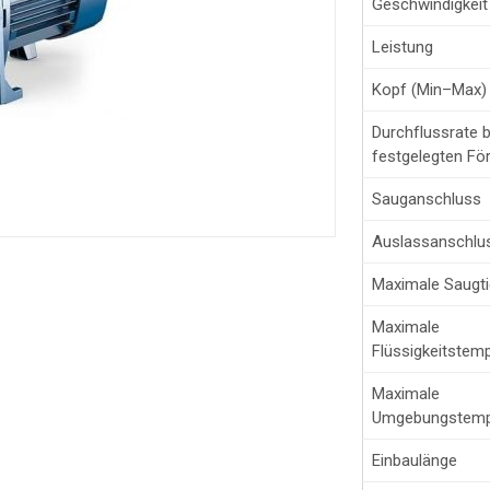
Geschwindigkeit
Leistung
Kopf (Min–Max)
Durchflussrate b
festgelegten Fö
Sauganschluss
Auslassanschlu
Maximale Saugti
Maximale
Flüssigkeitstem
Maximale
Umgebungstemp
Einbaulänge