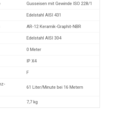
e
Gusseisen mit Gewinde ISO 228/1
Edelstahl AISI 431
g
AR-12 Keramik-Graphit-NBR
Edelstahl AISI 304
0 Meter
IP X4
F
nz-
61 Liter/Minute bei 16 Metern
7,7 kg