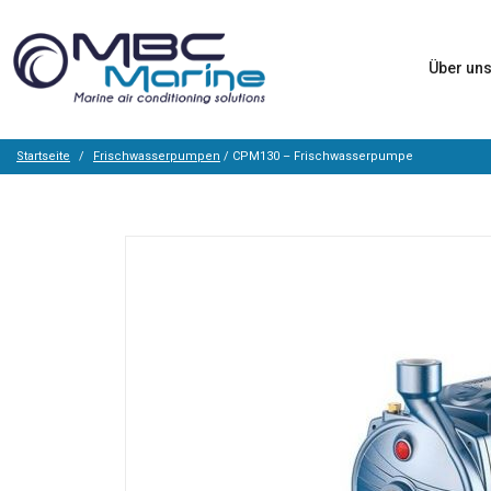
Über un
Startseite
Frischwasserpumpen
/ CPM130 – Frischwasserpumpe