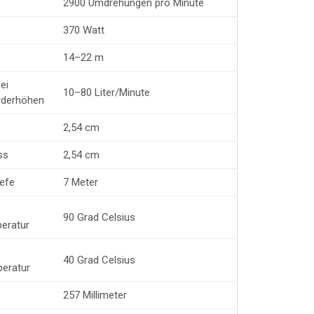
2900 Umdrehungen pro Minute
370 Watt
14–22 m
ei
10–80 Liter/Minute
rderhöhen
2,54 cm
ss
2,54 cm
efe
7 Meter
90 Grad Celsius
peratur
40 Grad Celsius
eratur
257 Millimeter