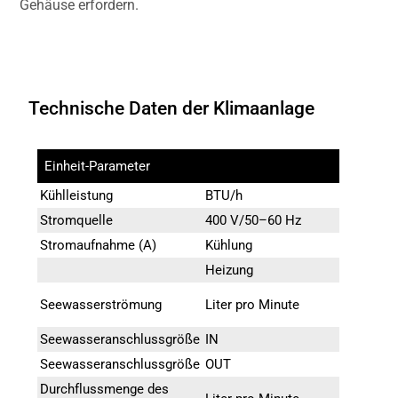
Gehäuse erfordern.
Technische Daten der Klimaanlage
Einheit-Parameter
HC64VF
Kühlleistung
BTU/h
64000
Stromquelle
400 V/50–60 Hz
Stromaufnahme (A)
Kühlung
6 A
Heizung
6,6 A
55 Liter p
Seewasserströmung
Liter pro Minute
Minute
Seewasseranschlussgröße
IN
3/4 Zoll”
Seewasseranschlussgröße
OUT
3/4 Zoll”
Durchflussmenge des
36 Liter p