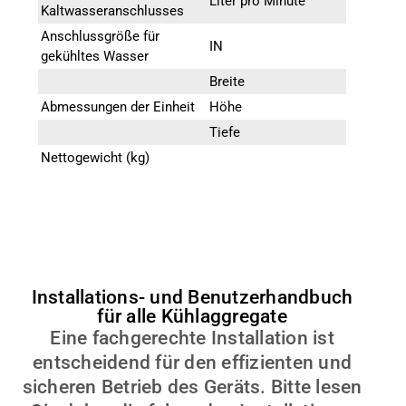
Liter pro Minute
Kaltwasseranschlusses
Minute
Anschlussgröße für
IN
1 Zoll”
gekühltes Wasser
Breite
340
Abmessungen der Einheit
Höhe
490
Tiefe
600
Nettogewicht (kg)
56 kg
Installations- und Benutzerhandbuch
für alle Kühlaggregate
Eine fachgerechte Installation ist
entscheidend für den effizienten und
sicheren Betrieb des Geräts. Bitte lesen