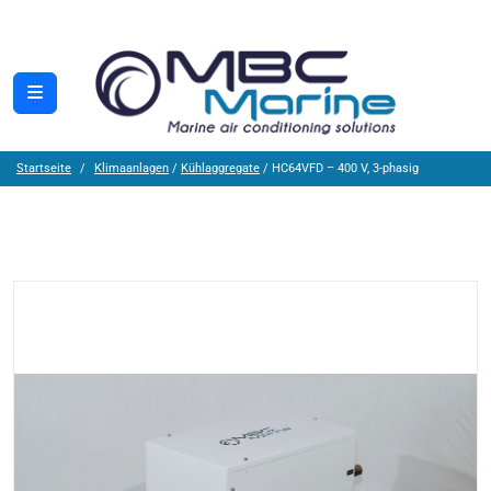
Startseite
Klimaanlagen
/
Kühlaggregate
/ HC64VFD – 400 V, 3-phasig