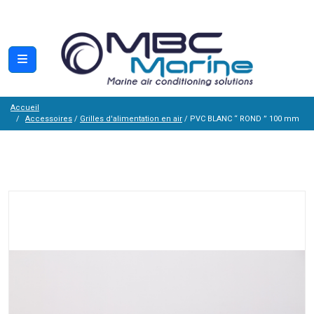
Accueil
Accessoires
/
Grilles d'alimentation en air
/ PVC BLANC “ ROND ” 100 mm