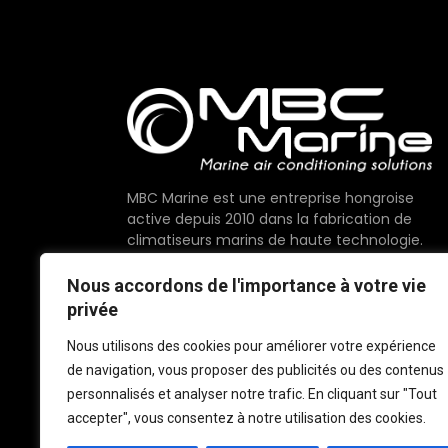
MBC Marine est une entreprise hongroise
active depuis 2010 dans la fabrication de
climatiseurs marins de haute technologie.
Nous proposons des composants de la plus
Nous accordons de l'importance à votre vie
haute qualité disponibles sur le marché,
privée
fièrement fabriqués dans l'Union
européenne.
Nous utilisons des cookies pour améliorer votre expérience
de navigation, vous proposer des publicités ou des contenus
personnalisés et analyser notre trafic. En cliquant sur "Tout
accepter", vous consentez à notre utilisation des cookies.