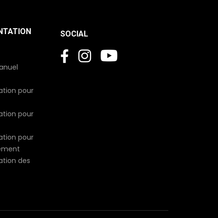
NTATION
SOCIAL
manuel
sation pour
sation pour
sation pour
sement
sation des