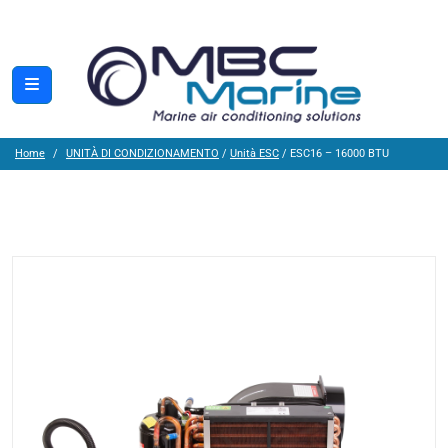
Home
UNITÀ DI CONDIZIONAMENTO
/
Unità ESC
/ ESC16 – 16000 BTU