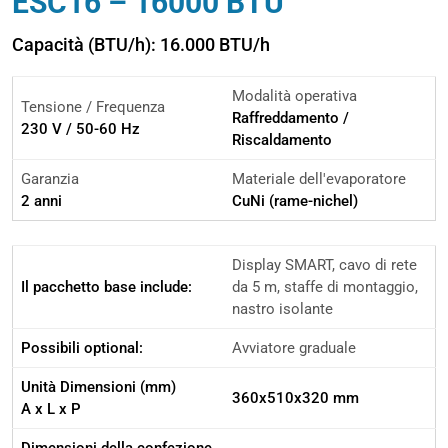
ESC16 – 16000 BTU
Capacità (BTU/h): 16.000 BTU/h
Modalità operativa
Tensione / Frequenza
Raffreddamento /
230 V / 50-60 Hz
Riscaldamento
Garanzia
Materiale dell'evaporatore
2 anni
CuNi (rame-nichel)
Display SMART, cavo di rete
Il pacchetto base include:
da 5 m, staffe di montaggio,
nastro isolante
Possibili optional:
Avviatore graduale
Unità Dimensioni (mm)
360x510x320 mm
A x L x P