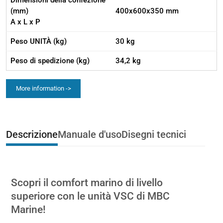
Dimensioni della confezione
(mm)
400x600x350 mm
A x L x P
Peso UNITÀ (kg)
30 kg
Peso di spedizione (kg)
34,2 kg
More information ->
Descrizione
Manuale d'uso
Disegni tecnici
Scopri il comfort marino di livello
superiore con le unità VSC di MBC
Marine!